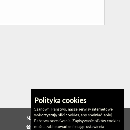
Polityka cookies
Szanowni Państwo, nasze serwisy internetowe
wykorzystują pliki cookies, aby spełniać lepiej
Na skróty
Państwa oczekiwania. Zapisywanie plików cookies
można zablokować zmieniając ustawienia
Redakcja biuletynu