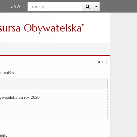
esursa Obywatelska”
Drukuj
kumentów
ywatelska za rok 2020
entu