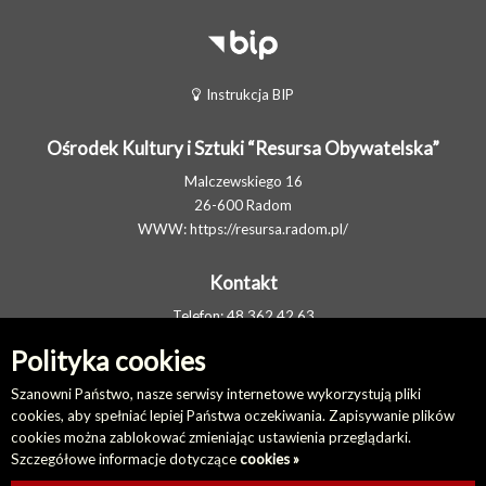
Instrukcja BIP
Ośrodek Kultury i Sztuki “Resursa Obywatelska”
Malczewskiego 16
26-600 Radom
WWW:
https://resursa.radom.pl/
Kontakt
Telefon: 48 362 42 63
FAX: 48 377 80 11
Polityka cookies
E-MAIL:
resursa@resursa.radom.pl
Elektroniczna Skrzynka Podawcza
Szanowni Państwo, nasze serwisy internetowe wykorzystują pliki
cookies, aby spełniać lepiej Państwa oczekiwania. Zapisywanie plików
cookies można zablokować zmieniając ustawienia przeglądarki.
Na skróty
Szczegółowe informacje dotyczące
cookies »
Redakcja biuletynu