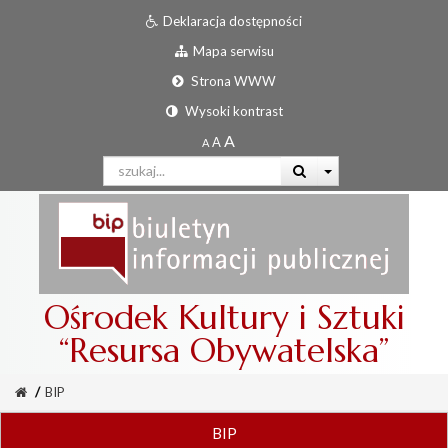
Deklaracja dostępności
Mapa serwisu
Strona WWW
Wysoki kontrast
Ośrodek Kultury i Sztuki
“Resursa Obywatelska”
/
BIP
BIP