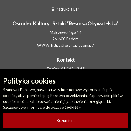
Instrukcja BIP
Ośrodek Kultury i Sztuki “Resursa Obywatelska”
Malczewskiego 16
26-600 Radom
WWW:
https://resursa.radom.pl/
Kontakt
Telefon: 48 362 42 63
FAX: 48 377 80 11
Polityka cookies
E-MAIL:
resursa@resursa.radom.pl
Elektroniczna Skrzynka Podawcza
Szanowni Państwo, nasze serwisy internetowe wykorzystują pliki
cookies, aby spełniać lepiej Państwa oczekiwania. Zapisywanie plików
cookies można zablokować zmieniając ustawienia przeglądarki.
Na skróty
Szczegółowe informacje dotyczące
cookies »
Redakcja biuletynu
Ostatnio dodane
Rozumiem
Ostatnio zaktualizowane
Statystyki odwiedzin