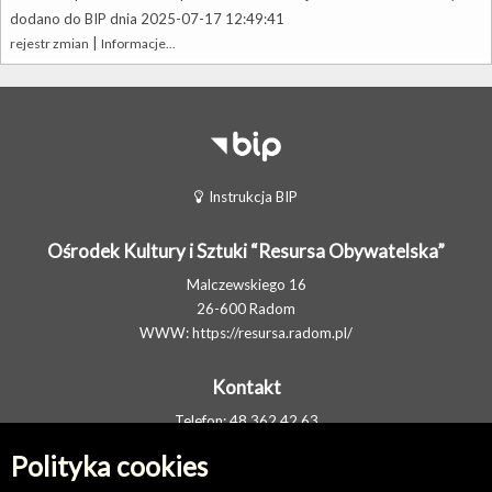
dodano do BIP dnia 2025-07-17 12:49:41
|
rejestr zmian
Informacje...
Instrukcja BIP
Ośrodek Kultury i Sztuki “Resursa Obywatelska”
Malczewskiego 16
26-600 Radom
WWW:
https://resursa.radom.pl/
Kontakt
Telefon: 48 362 42 63
FAX: 48 377 80 11
Polityka cookies
E-MAIL:
resursa@resursa.radom.pl