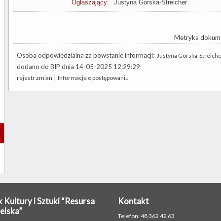
Ogłaszający:
Justyna Górska-Streicher
Metryka dokum
Osoba odpowiedzialna za powstanie informacji:
Justyna Górska-Streich
dodano do BIP dnia 14-05-2025 12:29:29
|
rejestr zmian
Informacje o postępowaniu
 Kultury i Sztuki “Resursa
Kontakt
elska”
Telefon: 48 362 42 63