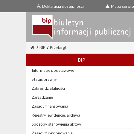
Deklaracja dostępności
Mapa serwis
/
BIP
/
Przetargi
BIP
Informacje podstawowe
Status prawny
Zakres działalności
Zarządzanie
Zasady finansowania
Rejestry, ewidencje, archiwa
Sposoby stanowienia aktów
Zasady funkcjonowania