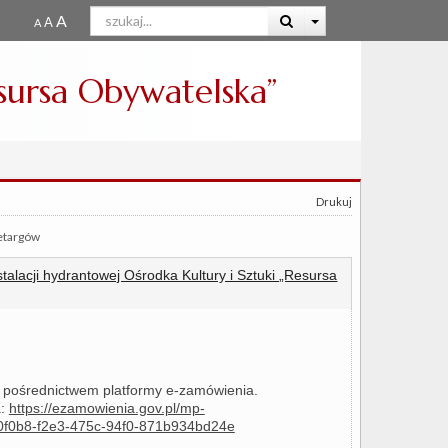
esursa Obywatelska”
Drukuj
zetargów
alacji hydrantowej Ośrodka Kultury i Sztuki „Resursa
 pośrednictwem platformy e-zamówienia.
a:
https://ezamowienia.gov.pl/mp-
f80f0b8-f2e3-475c-94f0-871b934bd24e