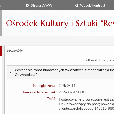
u
Strona WWW
Wysoki kontrast
Ośrodek Kultury i Sztuki “R
Szczegóły
Powrót do listy pr
Wykonanie robót budowlanych związanych z modernizacją inst
Obywatelska’’
Data ogłoszenia:
2025-05-14
Termin składania ofert:
2025-06-04 11:00
Treść:
Postępowanie prowadzone jest za
Link prowadzący do postępowani
client/search/list/ocds-148610-8