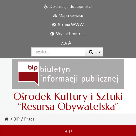
Deklaracja dostępności
Mapa serwisu
Strona WWW
Wysoki kontrast
Ośrodek Kultury i Sztuki
“Resursa Obywatelska”
/
BIP
/
Praca
BIP