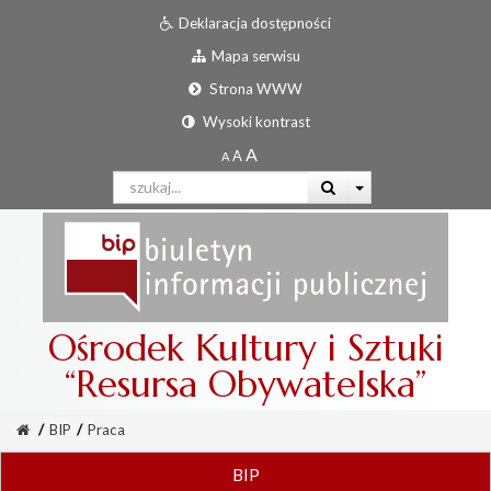
Deklaracja dostępności
Mapa serwisu
Strona WWW
Wysoki kontrast
Ośrodek Kultury i Sztuki
“Resursa Obywatelska”
/
BIP
/
Praca
BIP