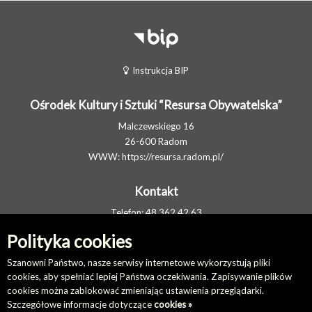
Instrukcja BIP
Ośrodek Kultury i Sztuki “Resursa Obywatelska”
Malczewskiego 16
26-600 Radom
WWW:
https://resursa.radom.pl/
Kontakt
Telefon: 48 362 42 63
FAX: 48 377 80 11
Polityka cookies
E-MAIL:
resursa@resursa.radom.pl
Elektroniczna Skrzynka Podawcza
Szanowni Państwo, nasze serwisy internetowe wykorzystują pliki
cookies, aby spełniać lepiej Państwa oczekiwania. Zapisywanie plików
cookies można zablokować zmieniając ustawienia przeglądarki.
Na skróty
Szczegółowe informacje dotyczące
cookies »